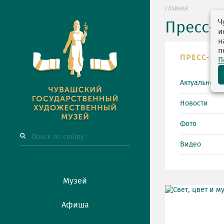
ГЛАВНАЯ
Ч
Пресс-
и
н
п
ПРЕСС-ЦЕ
П
Актуально
Новости
Фото
Видео
Музей
Афиша