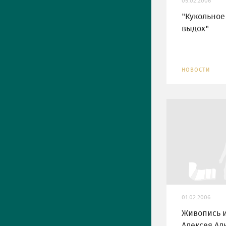
05.02.2006
"Кукольное 
выдох"
НОВОСТИ
01.02.2006
Живопись 
Алексея А