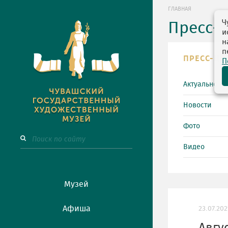
ГЛАВНАЯ
Ч
Пресс-
и
н
п
ПРЕСС-ЦЕ
П
Актуально
Новости
Фото
Видео
Музей
Афиша
23.07.202