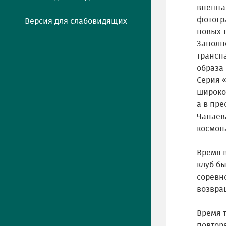
внештат
фотогр
Версия для слабовидящих
новых т
Заполн
трансп
образа 
Серия «
широко
а в пр
Чапаева
космон
Время в
клуб б
соревно
возвращ
Время 
повтор