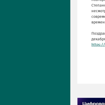
Степано
несмот
соврем
времен
Поздра
декабря
https:/
ПРЕСС-ЦЕНТР