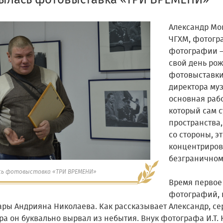
ылась фотовыставка «ТРИ ВРЕМЕНИ»
Александр Мов
ЧГХМ, фотогр
фотографии –
свой день ро
фотовыставки
директора муз
основная раб
который сам 
пространства,
со стороны, э
концентрирова
безграничном 
ь фотовыставка «ТРИ ВРЕМЕНИ»
Время первое 
фотографий, 
ары Андрияна Николаева. Как рассказывает Александр, се
ра он буквально вырвал из небытия. Внук фотографа И.Т.