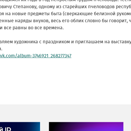
вичу Степанову, одному из старейших пчеловодов республи
ря на новые предметы быта (сверкающие белизной рукомо
енные наряды внуков, весь его облик словно бы говорит,
и все равны во все времена.
вляем художника с праздником и приглашаем на выставку 
.
/vk.com/album-3746921_268277347