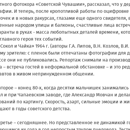
ного фотокора «Советской Чувашии», рассказал, что у де
афии. И теперь, после кропотливой работы по оцифровке 
очек и в новых ракурсах, глазами еще одного свидетеля, в
енные народом улицы и балконы, счастливые лица встреч
аранты в руках - масса любопытных деталей времени, кот
главного героя тех событий.
Сокол и Чайка» 1964 г. (авторы Г.А. Липов, В.Н. Козлов, В.
му зрителю: с пленок были отпечатаны фотографии для д
ессе они не публиковались. Репортаж снимали на произв
 – встреча гостей в неформальной обстановке – и это ре
автов в живом непринужденном общении.
торое – конец 80-х, когда десятки мальчишек занимались 
ыл и при Чапаевском заводе, где Александр Мовчан и дел
ваний по картингу. Скорость, азарт, сильные эмоции и жи
ают в годы советского детства.
третье – сегодняшнее. Но представленное не динамикой г
яющимся их года в год непростым трудом пчеловода. Тест