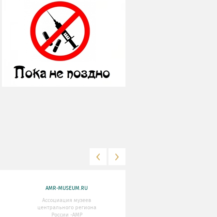
AMR-MUSEUM.RU
WWW.MKRF.RU
Ассоциация музеев
Министерство Культуры
центрального региона
Российской Федерации
России -АМР