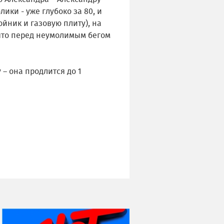
ки - уже глубоко за 80, и
йник и газовую плиту), на
 что перед неумолимым бегом
– она продлится до 1