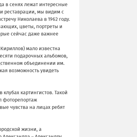
да в сенях лежат интересные
и реставрации, мы видим с
стречу Николаева в 1962 году.
ающих, цветы, портреты и
орые сейчас даже важнее
И. Кириллов) мало известна
есяти подарочных альбомов,
одственном объединении им.
дкая возможность увидеть
в клубах картингистов. Такой
ал фоторепортаж
вые чувства на лицах ребят
ородской жизни, а
ю Александра – Александру