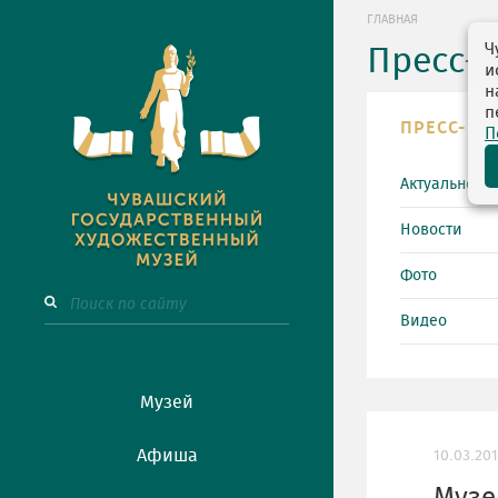
ГЛАВНАЯ
Ч
Пресс-
и
н
п
ПРЕСС-ЦЕ
П
Актуально
Новости
Фото
Видео
Музей
Афиша
10.03.201