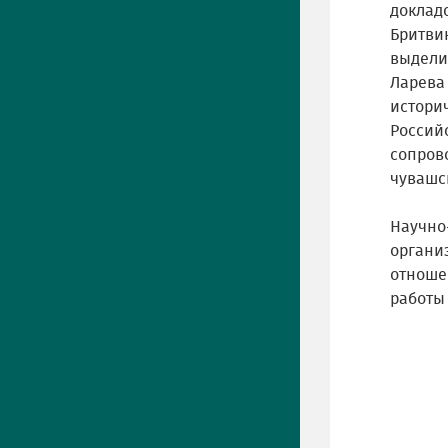
доклад
Бритвин
выдели
Ларева
истори
Россий
сопро
чувашс
Научн
органи
отноше
работы