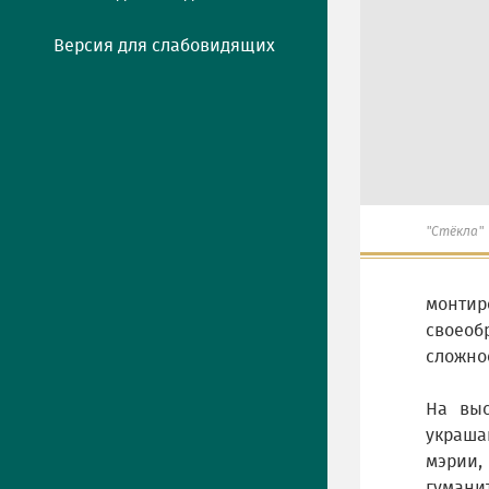
Версия для слабовидящих
"Стёкла"
монтир
своеоб
сложно
На выс
украша
мэрии,
гумани