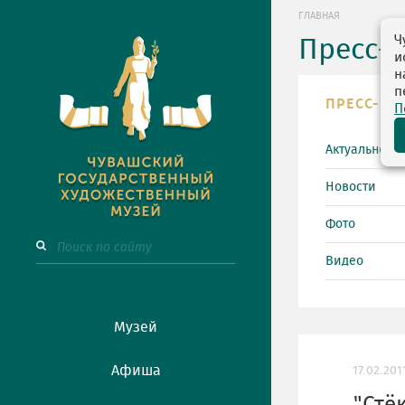
ГЛАВНАЯ
Ч
Пресс-
и
н
п
ПРЕСС-ЦЕ
П
Актуально
Новости
Фото
Видео
Музей
Афиша
17.02.201