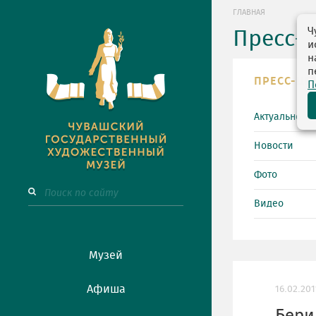
ГЛАВНАЯ
Ч
Пресс-
и
н
п
ПРЕСС-ЦЕ
П
Актуально
Новости
Фото
Видео
Музей
Афиша
16.02.201