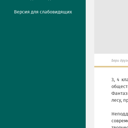
Версия для слабовидящих
Бери друзе
3, 4 к
общест
Фантаз
лесу, п
Неподд
соврем
творче