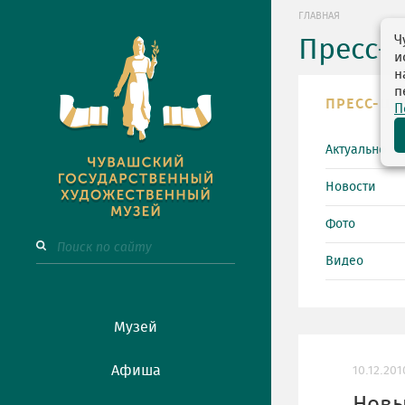
ГЛАВНАЯ
Ч
Пресс-
и
н
п
ПРЕСС-ЦЕ
П
Актуально
Новости
Фото
Видео
Музей
Афиша
10.12.201