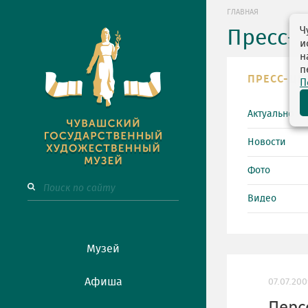
ГЛАВНАЯ
Ч
Пресс-
и
н
п
ПРЕСС-ЦЕ
П
Актуально
Новости
Фото
Видео
Музей
Афиша
07.07.200