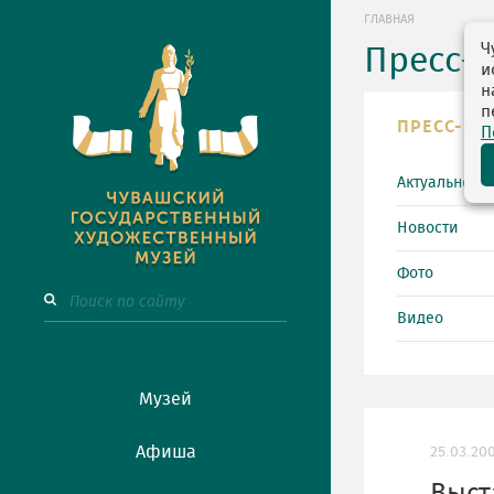
ГЛАВНАЯ
Ч
Пресс-
и
н
п
ПРЕСС-ЦЕ
П
Актуально
Новости
Фото
Видео
Музей
Афиша
25.03.20