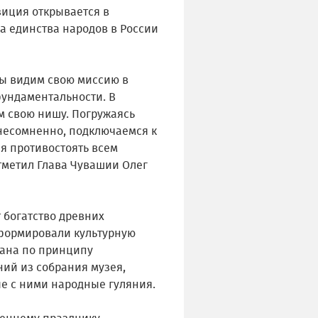
зиция открывается в
а единства народов в России
мы видим свою миссию в
фундаментальности. В
 свою нишу. Погружаясь
 несомненно, подключаемся к
ня противостоять всем
тметил Глава Чувашии Олег
 богатство древних
 формировали культурную
вана по принципу
ний из собрания музея,
е с ними народные гуляния.