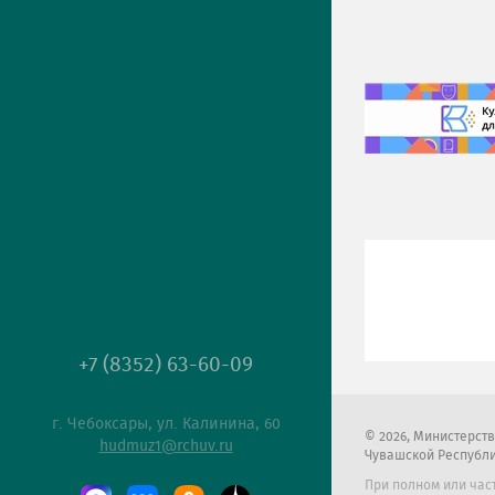
+7 (8352) 63-60-09
г. Чебоксары, ул. Калинина, 60
2026
, Министерст
hudmuz1@rchuv.ru
Чувашской Республ
При полном или час