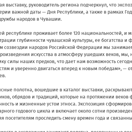
я выставку, руководитель региона подчеркнул, что экспо
рии важной даты — Дня Республики, а также в рамках Год
 дружбы народов в Чувашии.
ей республике проживает более 120 национальностей, и 
трации глубинности чувашской культуры, ее богатства и 
м созвездии народов Российской Федерации мы занимаем
произведения искусства в атмосферу ушедших веков, мы,
ику силы наших предков, что дает нам возможность сегод
стям и уверенно двигаться вперед к новым победам», — о
ев.
сные полотна, вошедшие в каталог выставки, раскрывают
иков, обрядов и традиций, которые на протяжении веков
чность и жизненные устои этноса. Экспозиция сформиро
арного годового цикла и включает около сотни произведе
яя посетителям проследить смену времен года и связанны