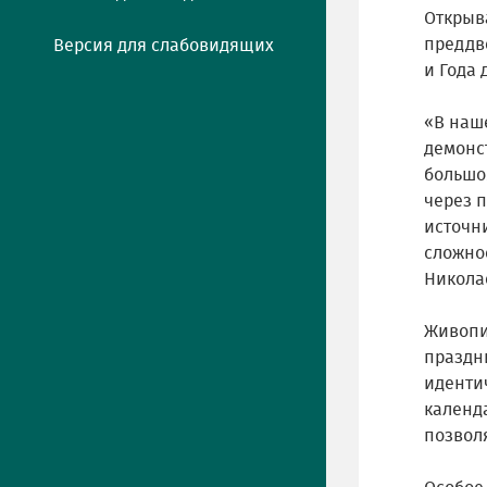
Открыва
преддве
Версия для слабовидящих
и Года
«В наш
демонс
большо
через 
источн
сложно
Никола
Живопи
праздн
иденти
календ
позвол