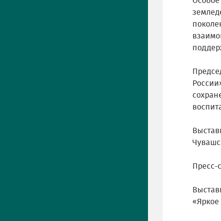
Особое
землед
поколе
взаимо
поддерж
Предсе
России
сохран
воспит
Выстав
Чувашс
Пресс-
Выстав
«Яркое