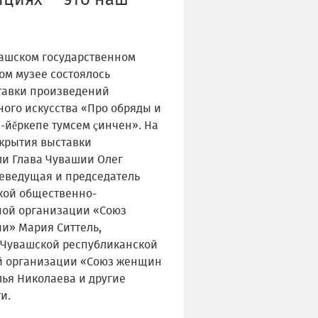
ициях — это наш
вашском государственном
ом музее состоялось
тавки произведений
ного искусства «Про обряды и
-йĕркепе тумсем çинчен». На
крытия выставки
ли Глава Чувашии Олег
леведущая и председатель
ой общественно-
ной организации «Союз
и» Мария Ситтель,
 Чувашской республиканской
й организации «Союз женщин
лья Николаева и другие
и.