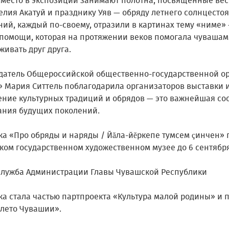
 место в экспозиции занимают полотна, посвященные ве
елия Акатуй и празднику Уяв — обряду летнего солнцесто
ний, каждый по-своему, отразили в картинах тему «ниме
помощи, которая на протяжении веков помогала чувашам
ивать друг друга.
датель Общероссийской общественно-государственной о
» Мария Ситтель поблагодарила организаторов выставки и
ение культурных традиций и обрядов — это важнейшая со
ания будущих поколений.
ка «Про обряды и наряды / Йăла-йĕркепе тумсем çинчен» 
ком государственном художественном музее до 6 сентября
служба Администрации Главы Чувашской Республики
ка стала частью партпроекта «Культура малой родины» и 
 лето Чувашии».