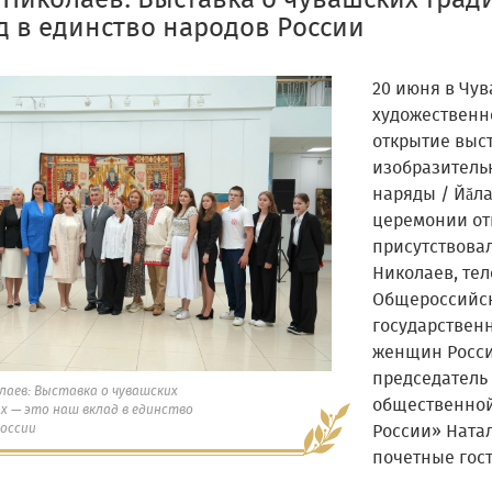
 Николаев: Выставка о чувашских трад
д в единство народов России
20 июня в Чу
художественн
открытие выс
изобразитель
наряды / Йăла
церемонии от
присутствова
Николаев, те
Общероссийск
государствен
женщин Росси
председатель
лаев: Выставка о чувашских
общественно
х — это наш вклад в единство
России
России» Ната
почетные гост