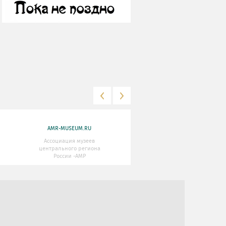
AMR-MUSEUM.RU
WWW.MKRF.RU
Ассоциация музеев
Министерство Культуры
центрального региона
Российской Федерации
России -АМР