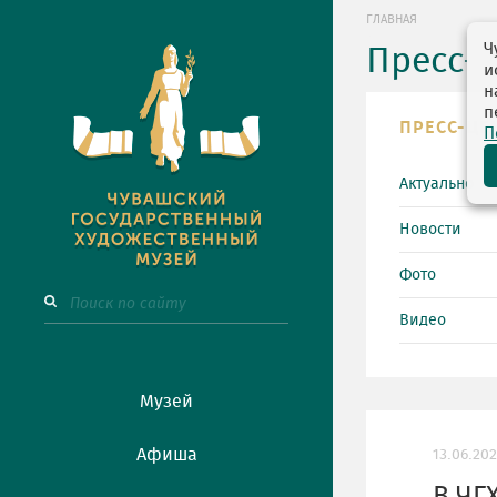
ГЛАВНАЯ
Ч
Пресс-
и
н
п
ПРЕСС-ЦЕ
П
Актуально
Новости
Фото
Видео
Музей
Афиша
13.06.20