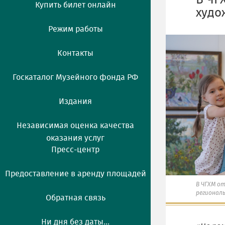
В ЧГ
Купить билет онлайн
худо
Режим работы
Контакты
Госкаталог Музейного фонда РФ
Издания
Независимая оценка качества
оказания услуг
Пресс-центр
Предоставление в аренду площадей
В ЧГХМ о
регионал
Обратная связь
Ни дня без даты...