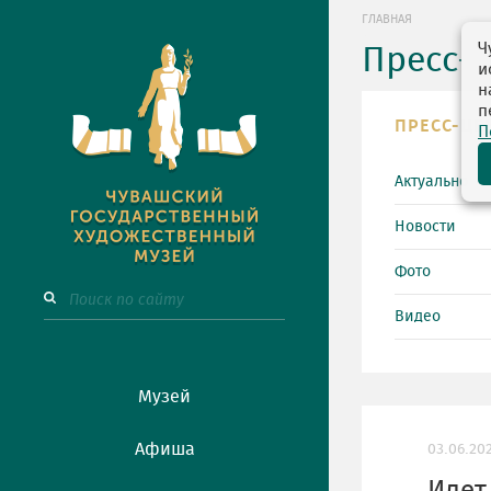
ГЛАВНАЯ
Ч
Пресс-
и
н
п
ПРЕСС-ЦЕ
П
Актуально
Новости
Фото
Видео
Музей
Афиша
03.06.20