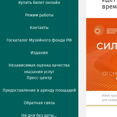
Идет
Купить билет онлайн
врем
Режим работы
Контакты
Госкаталог Музейного фонда РФ
Издания
Независимая оценка качества
оказания услуг
Пресс-центр
Предоставление в аренду площадей
Идет при
для новог
Обратная связь
Ни дня без даты...