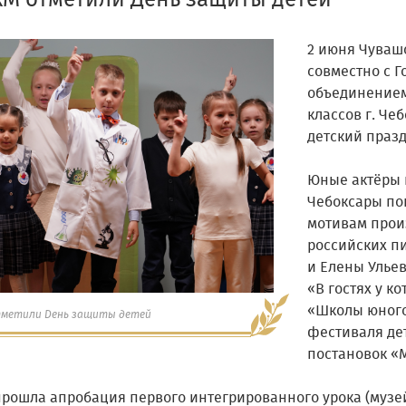
ХМ отметили День защиты детей
2 июня Чуваш
совместно с 
объединением
классов г. Че
детский празд
Юные актёры 
Чебоксары по
мотивам прои
российских п
и Елены Улье
«В гостях у ко
«Школы юного
тметили День защиты детей
фестиваля де
постановок «
прошла апробация первого интегрированного урока (музе