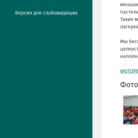
меньши
пастели
Версия для слабовидящих
Такие 
лагерей
Мы бес
целеус
наполн
ФОТОР
Фото