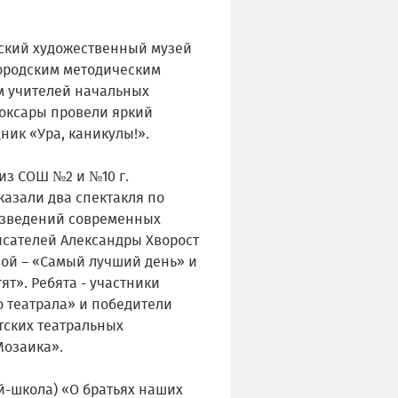
ский художественный музей
Городским методическим
 учителей начальных
боксары провели яркий
ник «Ура, каникулы!».
из СОШ №2 и №10 г.
казали два спектакля по
зведений современных
исателей Александры Хворост
вой – «Самый лучший день» и
тят». Ребята - участники
 театрала» и победители
тских театральных
Мозаика».
й-школа) «О братьях наших