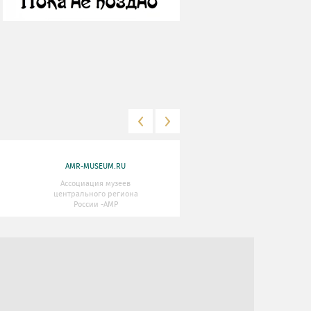
AMR-MUSEUM.RU
WWW.MKRF.RU
Ассоциация музеев
Министерство Культуры
центрального региона
Российской Федерации
России -АМР