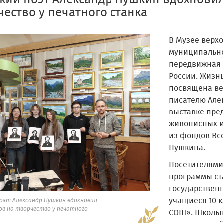
кий поэт Александр Пушкин вдохнови
чество у печатного станка
В Музее верх
муниципально
передвижная 
России. Жизнь
посвящена ве
писателю Але
выставке пре
живописных и
из фондов Все
Пушкина.
Посетителями
программы ст
государственн
учащиеся 10 
поэт Александр Пушкин вдохновил
ов на творчество у печатного
СОШ». Школьн