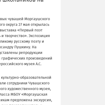
л школьников на
овых чувашей Моргаушского
го округа 27 мая открылась
выставка «Первый поэт
 и творчество». Экспозиция
ликому русскому поэту и
ксандру Пушкину. На
дставлены репродукции
 графических произведений
российского музея А.С.
 культурно-образовательной
али сотрудники Чувашского
ого художественного музея,
класса МБОУ «Моргаушская
икам предложена экскурсия,