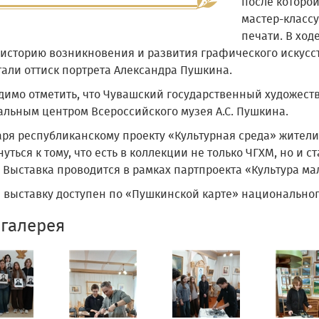
после которо
мастер-класс
печати. В ход
 историю возникновения и развития графического искусст
тали оттиск портрета Александра Пушкина.
димо отметить, что Чувашский государственный художест
альным центром Всероссийского музея А.С. Пушкина.
аря республиканскому проекту «Культурная среда» жители
уться к тому, что есть в коллекции не только ЧГХМ, но и
. Выставка проводится в рамках партпроекта «Культура м
а выставку доступен по «Пушкинской карте» национальног
галерея