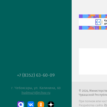
+7 (8352) 63-60-09
г. Чебоксары, ул. Калинина, 60
2026
, Министерст
hudmuz1@rchuv.ru
Чувашской Республ
При полном или час
Разработка сайта