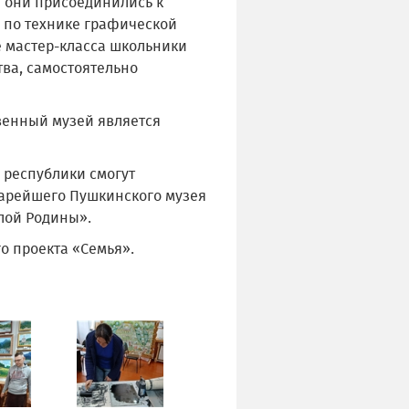
й они присоединились к
у по технике графической
е мастер-класса школьники
ва, самостоятельно
венный музей является
 республики смогут
 старейшего Пушкинского музея
алой Родины».
о проекта «Семья».