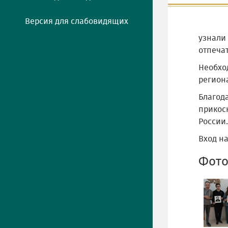
Версия для слабовидящих
узнали
отпеча
Необхо
регион
Благод
прикосн
России
Вход н
Фото