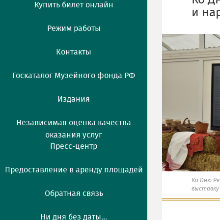
Ко Д
Купить билет онлайн
и на
Режим работы
Контакты
Госкаталог Музейного фонда РФ
Издания
Независимая оценка качества
оказания услуг
Пресс-центр
Предоставление в аренду площадей
Ко Дню Р
выставку
Обратная связь
Ни дня без даты...