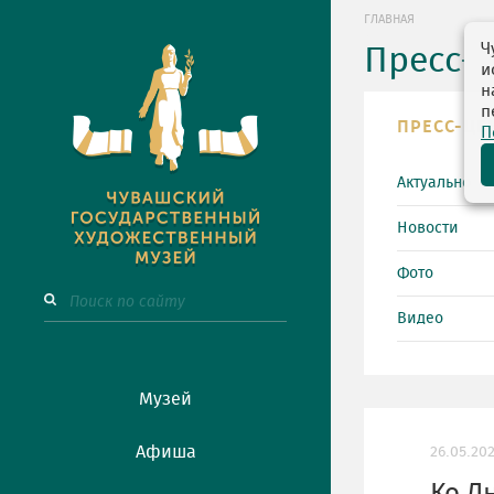
ГЛАВНАЯ
Ч
Пресс-
и
н
п
ПРЕСС-ЦЕ
П
Актуально
Новости
Фото
Видео
Музей
Афиша
26.05.20