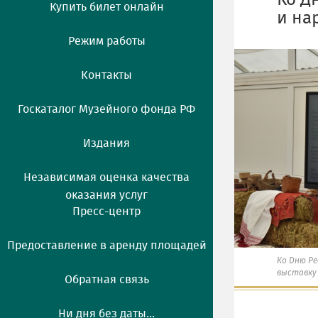
Ко Д
Купить билет онлайн
и на
Режим работы
Контакты
Госкаталог Музейного фонда РФ
Издания
Независимая оценка качества
оказания услуг
Пресс-центр
Предоставление в аренду площадей
Ко Дню Р
выставку
Обратная связь
Ни дня без даты...