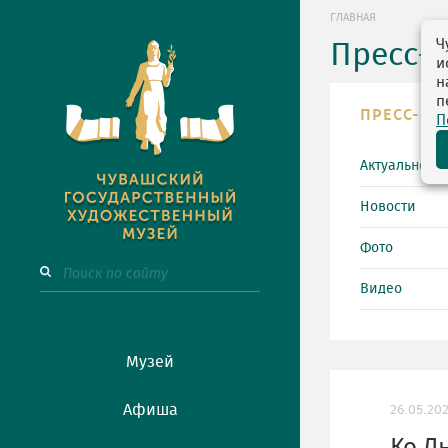
ГЛАВНАЯ
Ч
Пресс-
и
н
п
ПРЕСС-ЦЕ
П
Актуально
Новости
Фото
Видео
Музей
Афиша
26.05.20