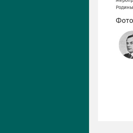
Меропр
Родины
Фото