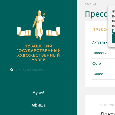
ГЛАВНАЯ
Ч
Пресс-
и
н
п
ПРЕСС-ЦЕ
П
Актуально
Новости
Фото
Видео
Музей
Афиша
19.05.202