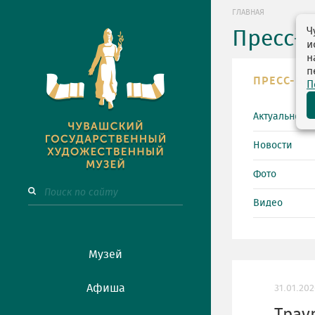
ГЛАВНАЯ
Ч
Пресс-
и
н
п
ПРЕСС-ЦЕ
П
Актуально
Новости
Фото
Видео
Музей
Афиша
31.01.202