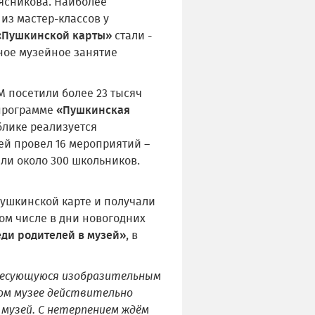
ясникова. Наиболее
из мастер-классов у
«Пушкинской карты»
стали -
ное музейное занятие
М посетили более 23 тысяч
 программе
«Пушкинская
блике реализуется
ей провел 16 мероприятий –
ли около 300 школьников.
Пушкинской карте и получали
том числе в дни новогодних
ди родителей в музей»
, в
ересующуюся изобразительным
ном музее действительно
 музей. С нетерпением ждём