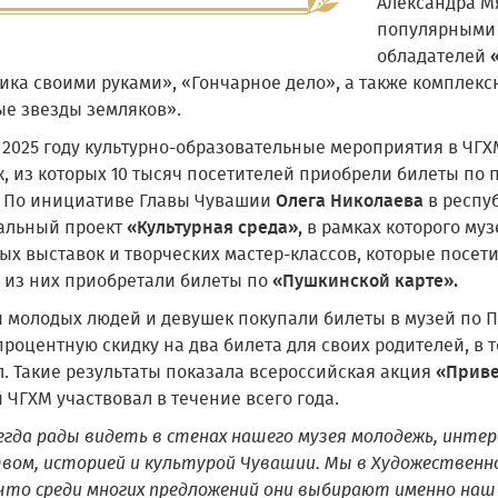
Александра М
популярными 
обладателей
ика своими руками», «Гончарное дело», а также комплекс
ые звезды земляков».
 2025 году культурно-образовательные мероприятия в ЧГХ
к, из которых 10 тысяч посетителей приобрели билеты по
По инициативе Главы Чувашии
Олега Николаева
в респу
альный проект
«Культурная среда»,
в рамках которого муз
ых выставок и творческих мастер-классов, которые посети
 из них приобретали билеты по
«Пушкинской карте».
и молодых людей и девушек покупали билеты в музей по 
роцентную скидку на два билета для своих родителей, в 
л. Такие результаты показала всероссийская акция
«Приве
 ЧГХМ участвовал в течение всего года.
егда рады видеть в стенах нашего музея молодежь, инт
твом, историей и культурой Чувашии. Мы в Художествен
 что среди многих предложений они выбирают именно наш