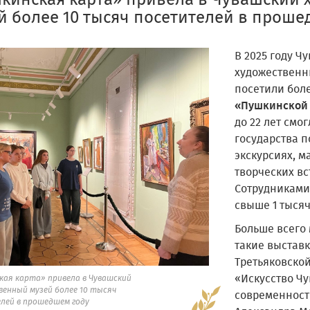
кинская карта» привела в Чувашский
й более 10 тысяч посетителей в проше
В 2025 году 
художественн
посетили боле
«Пушкинской 
до 22 лет смог
государства п
экскурсиях, м
творческих вс
Сотрудниками
свыше 1 тыся
Больше всего
такие выставк
Третьяковской
«Искусство Чу
кая карта» привела в Чувашский
венный музей более 10 тысяч
современность
лей в прошедшем году