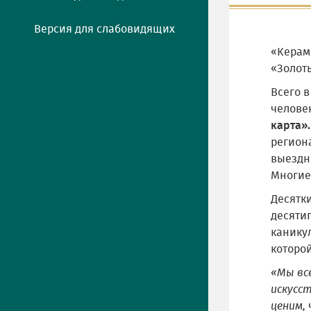
Версия для слабовидящих
«Керам
«Золот
Всего в
челове
карта».
регион
выездн
Многие
Десятк
десятип
канику
которой
«Мы вс
искусс
ценим,