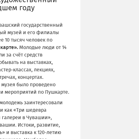
 художественный
дшем году
Чувашский государственный
ый музей и его филиалы
е 10 тысяч человек по
карте».
Молодые люди от 14
ли за счёт средств
обывать на выставках,
астер-классах, лекциях,
тречах, концертах.
 музея было проведено
чи мероприятий по Пушкарте.
 молодежь заинтересовали
и как «Три шедевра
 галереи в Чувашии»,
вашии. Истоки, развитие,
» и выставка к 120-летию