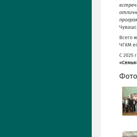
встреч
отличн
програ
Чувашс
Всего 
ЧГХМ е
С 2025 
«Семья
Фото