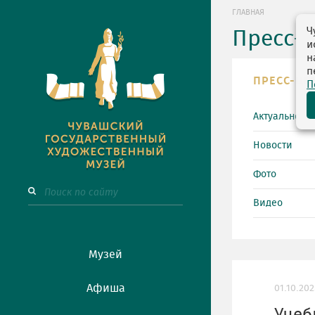
ГЛАВНАЯ
Ч
Пресс-
и
н
п
ПРЕСС-ЦЕ
П
Актуально
Новости
Фото
Видео
Музей
Афиша
01.10.202