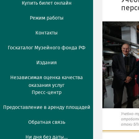
Учеб
Купить билет онлайн
перс
Режим работы
Контакты
Госкаталог Музейного фонда РФ
Издания
Независимая оценка качества
оказания услуг
Пресс-центр
Предоставление в аренду площадей
Учебно-т
отработк
Обратная связь
атаки БП
Ни дня без даты...