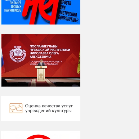
Я встретил вас – и
всё былое...