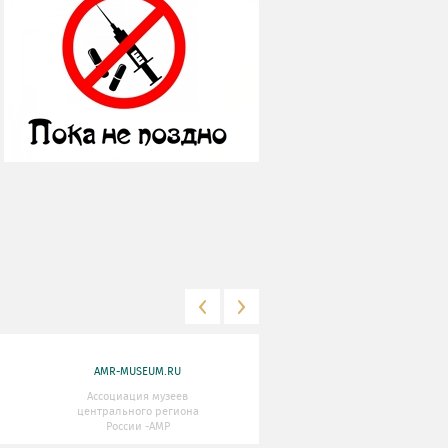
AMR-MUSEUM.RU
WWW.MKRF.RU
Ассоциация музеев
Министерство Культуры
центрального региона
Российской Федерации
России -АМР