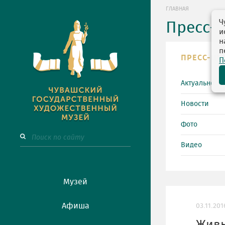
ГЛАВНАЯ
Ч
Пресс-
и
н
п
ПРЕСС-ЦЕ
П
Актуально
Новости
Фото
Видео
Музей
Афиша
03.11.201