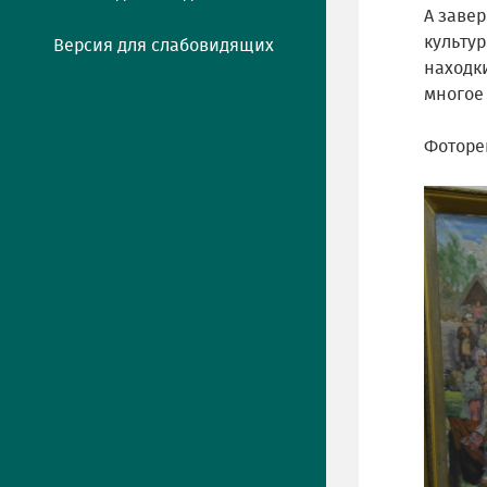
А заве
культу
Версия для слабовидящих
находки
многое 
Фоторе