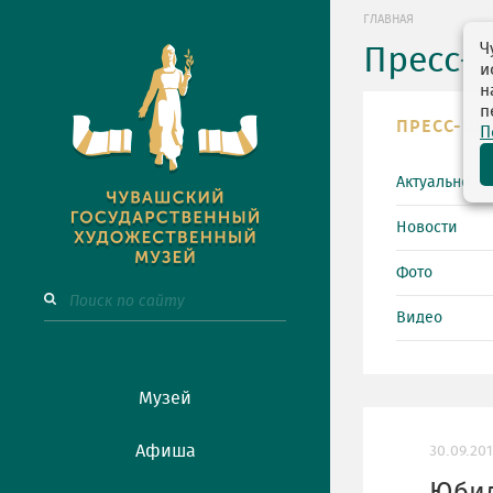
ГЛАВНАЯ
Ч
Пресс-
и
н
п
ПРЕСС-ЦЕ
П
Актуально
Новости
Фото
Видео
Музей
Афиша
30.09.20