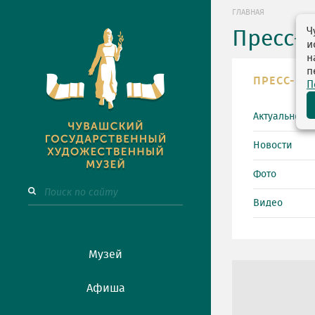
ГЛАВНАЯ
Ч
Пресс-
и
н
п
ПРЕСС-ЦЕ
П
Актуально
Новости
Фото
Видео
Музей
Афиша