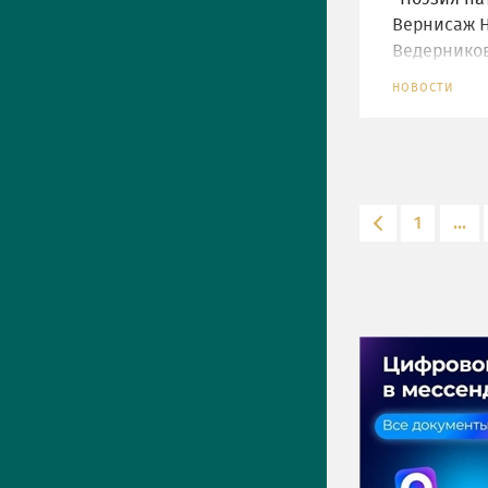
Вернисаж Н
Ведернико
НОВОСТИ
1
...
ПРЕСС-ЦЕНТР
Актуально
Новости
Фото