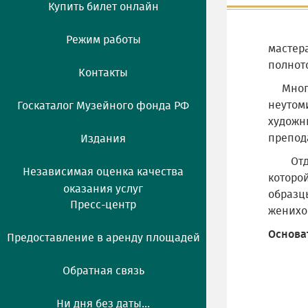
Купить билет онлайн
Режим работы
мастер
полнот
Контакты
Многоч
неутом
Госкаталог Музейного фонда РФ
художни
препода
Издания
Отдель
Независимая оценка качества
которо
оказания услуг
образц
Пресс-центр
женихо
Основа
Предоставление в аренду площадей
Обратная связь
Ни дня без даты...