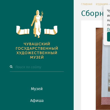
ГЛАВНАЯ
ИЗДАНИЯ
Ч
Сборни
и
н
п
П
Музей
Афиша