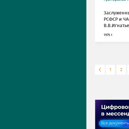
Заслуженн
РСФСР и ЧА
В.В.Игнатье
1975 г.
1
2