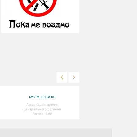
AMR-MUSEUM.RU
WWW.MKRF.RU
Ассоциация музеев
Министерство Культуры
центрального региона
Российской Федерации
России -АМР