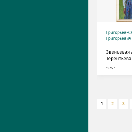
Григорьев-С
Григорьевич (
Звеньевая А
Терентьева
1976 г.
1
2
3