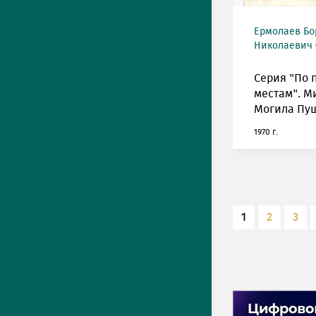
Ермолаев Бо
Николаевич (
Серия "По
местам". М
Могила Пу
1970 г.
1
2
3