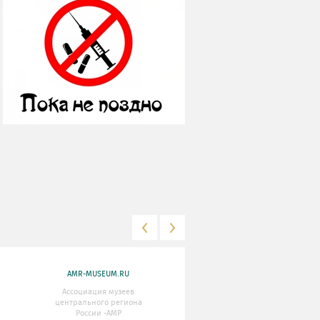
AMR-MUSEUM.RU
WWW.MKRF.RU
Ассоциация музеев
Министерство Культуры
центрального региона
Российской Федерации
России -АМР