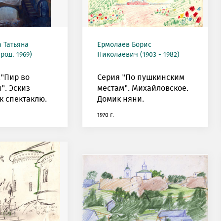
 Татьяна
Ермолаев Борис
род. 1969)
Николаевич (1903 - 1982)
."Пир во
Серия "По пушкинским
". Эскиз
местам". Михайловское.
к спектаклю.
Домик няни.
1970 г.