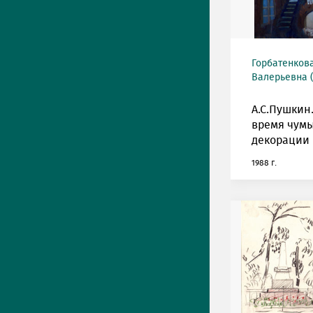
Горбатенкова
Валерьевна (
А.С.Пушкин
время чумы
декорации 
1988 г.