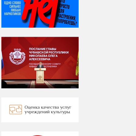
Я встретил вас – и
всё былое...