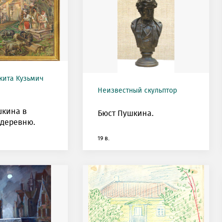
кита Кузьмич
Неизвестный скульптор
шкина в
Бюст Пушкина.
 деревню.
19 в.