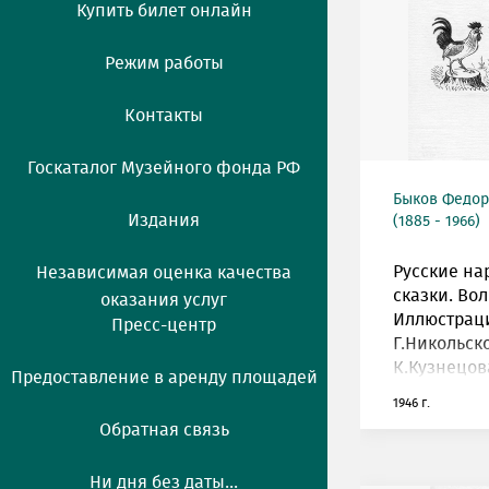
Купить билет онлайн
Режим работы
Контакты
Госкаталог Музейного фонда РФ
Быков Федор
Издания
(1885 - 1966)
Русские н
Независимая оценка качества
сказки. Вол
оказания услуг
Иллюстраци
Пресс-центр
Г.Никольск
К.Кузнецов
Предоставление в аренду площадей
1946 г.
Обратная связь
Ни дня без даты...