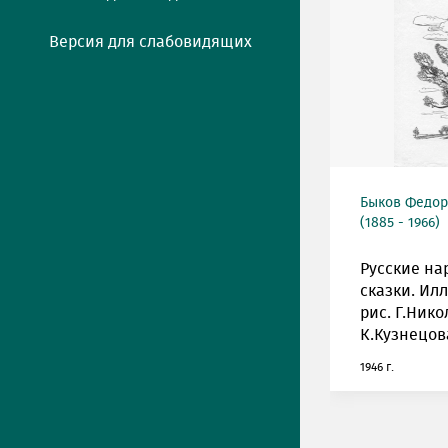
Версия для слабовидящих
Быков Федор
(1885 - 1966)
Русские н
сказки. Ил
рис. Г.Нико
К.Кузнецов
1946 г.