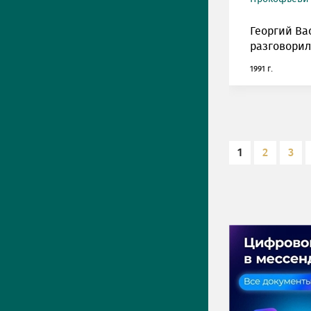
Георгий Ва
разговорил
1991 г.
1
2
3