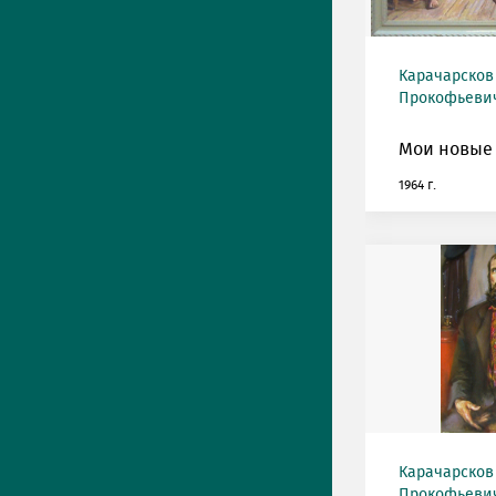
Карачарсков
Прокофьевич 
Мои новые 
1964 г.
Карачарсков
Прокофьевич 