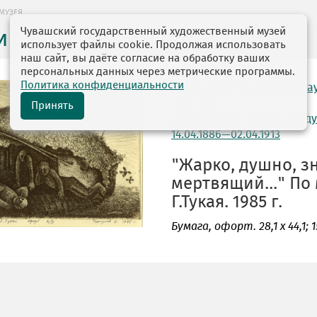
МУЗЕЯ
Чувашский государственный художественный музей
ие музея
использует файлы cookie. Продолжая использовать
наш сайт, вы даёте согласие на обработку ваших
персональных данных через метрические программы.
Политика конфиденциальности
автор: Терегулов Айрат Р
30.10.1957
Принять
автор стихов: Тукаев Габ
14.04.1886—02.04.1913
"Жарко, душно, з
мертвящий..." По
Г.Тукая. 1985 г.
Бумага
, офорт. 28,1 х 44,1; 1