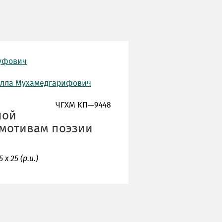
ауфович
дулла Мухамедгарифович
ЧГХМ КП—9448
ной
 мотивам поэзии
5 х 25 (р.и.)