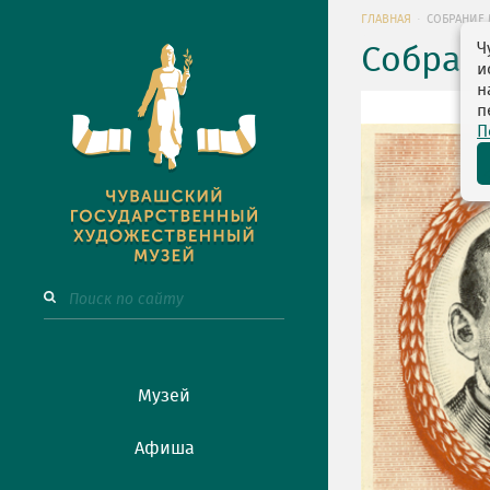
ГЛАВНАЯ
СОБРАНИЕ 
Ч
Собран
и
н
п
П
Музей
Афиша