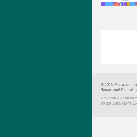
2026
, Министерст
Чувашской Республ
При полном или час
Разработка сайта