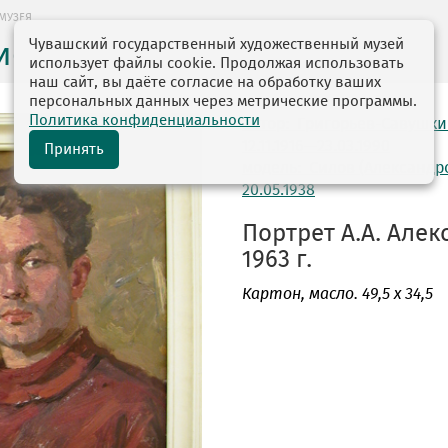
МУЗЕЯ
Чувашский государственный художественный музей
ие музея
использует файлы cookie. Продолжая использовать
наш сайт, вы даёте согласие на обработку ваших
персональных данных через метрические программы.
Политика конфиденциальности
автор: Григорьев-Савушки
12.11.1916—23.03.1990
Принять
модель: Силов (Александр
20.05.1938
Портрет А.А. Алек
1963 г.
Картон
, масло. 49,5 х 34,5