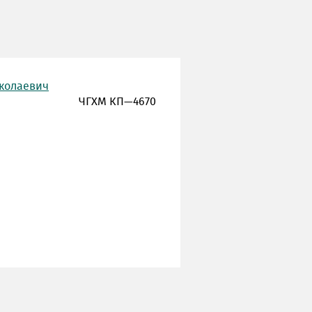
иколаевич
ЧГХМ КП—4670