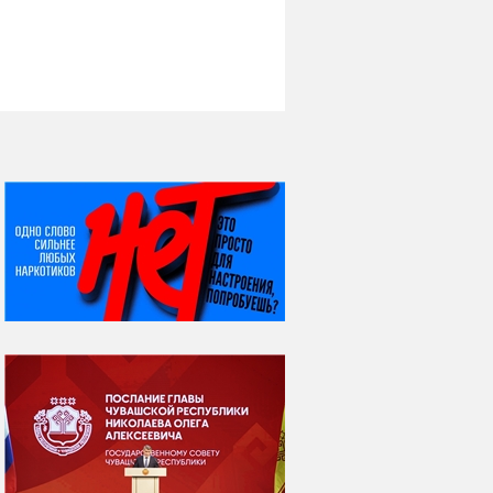
НИ ДНЯ БЕЗ ДАТЫ...
07 августа
Я встретил вас – и
всё былое...