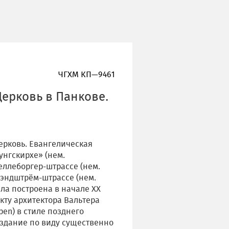
ЧГХМ КП—9461
Церковь в Панкове.
Церковь. Евангелическая
нгскирхе» (нем.
реллеборгер-штрассе (нем.
-Брэндштрём-штрассе (нем.
ыла построена в начале XX
оекту архитектора Вальтера
pen) в стиле позднего
здание по виду существенно