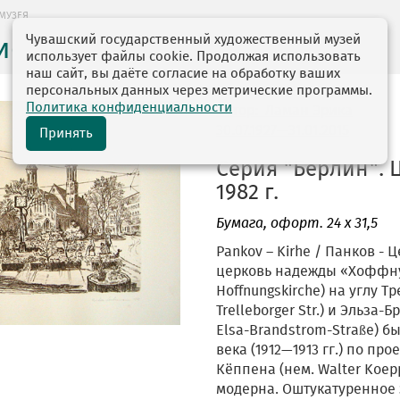
МУЗЕЯ
Чувашский государственный художественный музей
ие музея
использует файлы cookie. Продолжая использовать
наш сайт, вы даёте согласие на обработку ваших
персональных данных через метрические программы.
Политика конфиденциальности
автор: Ламан Эрика
30.07.1927—31.01.2015
Принять
Серия "Берлин". 
1982 г.
Бумага
, офорт. 24 х 31,5
Pankov – Kirhe / Панков - 
церковь надежды «Хоффну
Hoffnungskirche) на углу Т
Trelleborger Str.) и Эльза
Elsa-Brandstrom-Straße) б
века (1912—1913 гг.) по пр
Кёппена (нем. Walter Koep
модерна. Оштукатуренное 