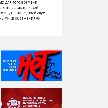
ых для того времени
готических церквей.
но внутреннее, изобилует
сными изображениями
НИ ДНЯ БЕЗ ДАТЫ...
06 августа
Яков Яковлевич
Вебер