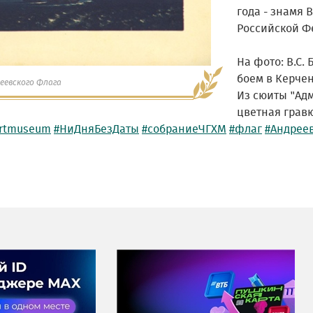
года - знамя 
Российской Ф
На фото: В.С.
боем в Керчен
еевского Флага
Из сюиты "Адм
цветная гравюр
rtmuseum
#НиДняБезДаты
#собраниеЧГХМ
#флаг
#Андрее