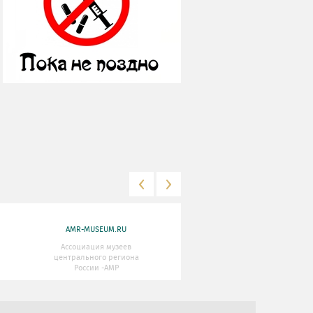
AMR-MUSEUM.RU
WWW.MKRF.RU
Ассоциация музеев
Министерство Культуры
центрального региона
Российской Федерации
России -АМР