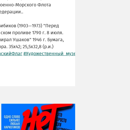
Военно-Морского Флота
едерации..
 Бибиков (1903—1973) "Перед
ском проливе 1790 г. 8 июля.
ирал Ушаков" 1946 г. Бумага,
а. 35х42; 25,5х32,8 (р.и.)
вскийФлаг
#Художественный_музей
#Чебоксары
#Чувашия
НИ ДНЯ БЕЗ ДАТЫ...
07 августа
Я встретил вас – и
всё былое...