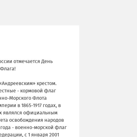
России отмечается День
 Флага!
 «Андреевским» крестом.
естные - кормовой флаг
нно-Морского Флота
перии в 1865-1917 годах, в
дах являлся официальным
ета освобождения народов
2 года - военно-морской флаг
дерации, с 1 января 2001