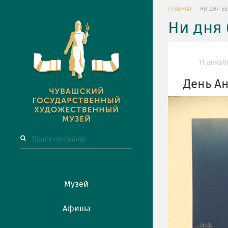
ГЛАВНАЯ
НИ ДНЯ БЕ
Ни дня 
11 декаб
День А
Музей
Афиша