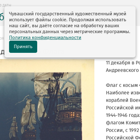
З ДАТЫ
Чувашский государственный художественный музей
без даты
использует файлы cookie. Продолжая использовать
наш сайт, вы даёте согласие на обработку ваших
персональных данных через метрические программы.
Политика конфиденциальности
ря
Принять
ндреевского Флага
11 декабря в 
Андреевского
Флаг с косым
Наиболее изв
кораблей Вое
Российской им
1944-1946 го
флагом Комит
России, с 199
Российской Фе