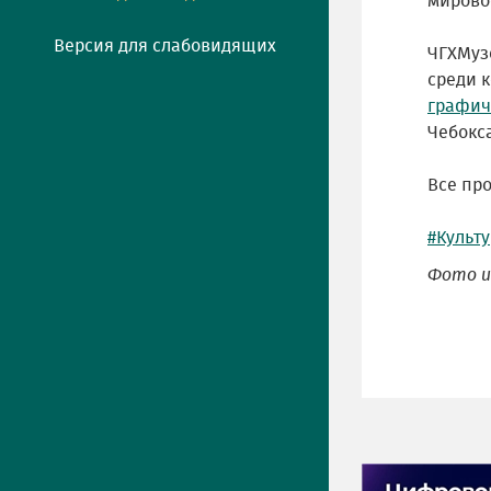
мирово
Версия для слабовидящих
ЧГХМуз
среди 
графич
Чебокс
Все пр
#Культ
Фото и