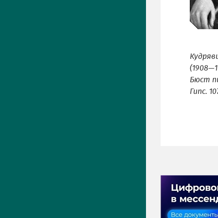
Кудряв
(1908—1
Бюст пи
Гипс. 10