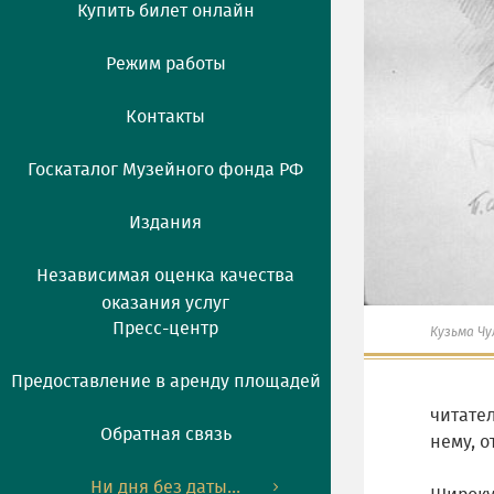
Купить билет онлайн
Режим работы
Контакты
Госкаталог Музейного фонда РФ
Издания
Независимая оценка качества
оказания услуг
Пресс-центр
Кузьма Чу
Предоставление в аренду площадей
читате
Обратная связь
нему, о
Ни дня без даты...