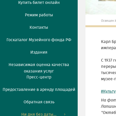
Купить билет онлайн
Режим работы
Освящен 
Контакты
Госкаталог Музейного фонда РФ
Карл Бр
импера
Издания
С 1937 
Независимая оценка качества
переры
оказания услуг
тысячел
Пресс-центр
музее-
Предоставление в аренду площадей
#Культ
На фот
Обратная связь
Лапшин
"Октябр
Ни дня без даты...