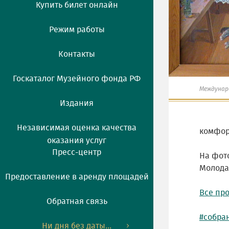
Купить билет онлайн
Режим работы
Контакты
Госкаталог Музейного фонда РФ
Междунар
Издания
Независимая оценка качества
комфор
оказания услуг
Пресс-центр
На фот
Молодая
Предоставление в аренду площадей
Все пр
Обратная связь
#собра
Ни дня без даты...