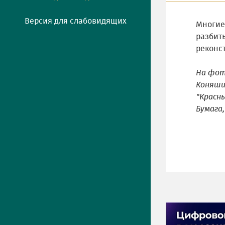
Версия для слабовидящих
Многие
разбит
реконст
На фот
Коняшин
"Красны
Бумага,