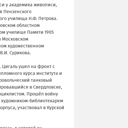
си у академика живописи,
я Пензенского
го училища Н.Ф. Петрова.
ковском областном
ом училище Памяти 1905
 в Московском
ном художественном
В.И. Сурикова.
Е. Цигаль ушел на фронт с
пломного курса института и
бровольческий танковый
ировавшийся в Свердловске,
оциклистом. Прошёл войну
л художником-библиотекарем
орпуса, участвовал в Курской