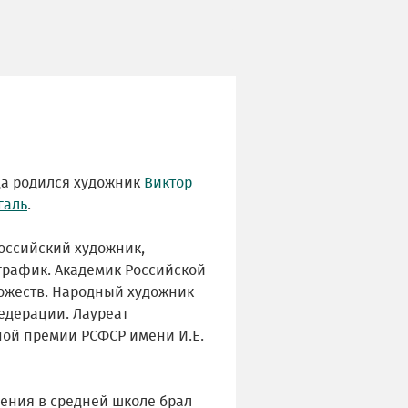
ода родился художник
Виктор
галь
.
оссийский художник,
график. Академик Российской
ожеств. Народный художник
едерации. Лауреат
ной премии РСФСР имени И.Е.
чения в средней школе брал