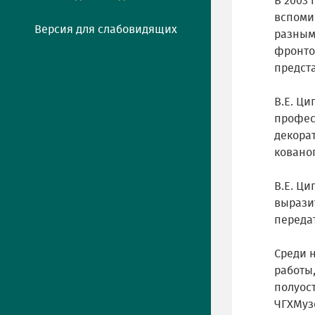
В 2003 
вспомин
Версия для слабовидящих
разным 
фронтов
предста
В.Е. Ц
профес
декора
ковано
В.Е. Ц
вырази
передат
Среди 
работы
полуост
ЧГХМуз