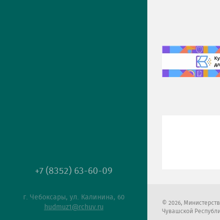
+7 (8352) 63-60-09
г. Чебоксары, ул. Калинина, 60
2026
, Министерст
hudmuz1@rchuv.ru
Чувашской Республ