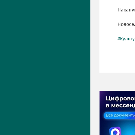
Наканун
Новосел
#Культ