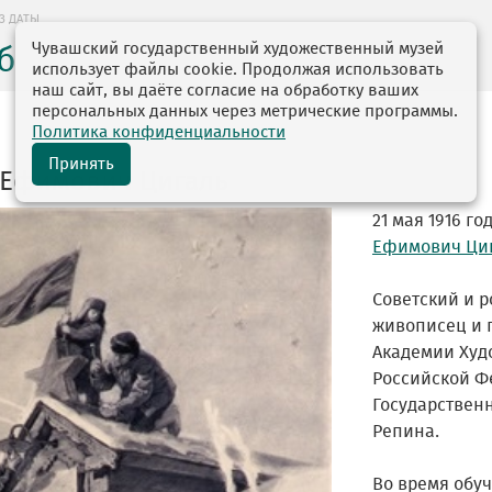
З ДАТЫ
Чувашский государственный художественный музей
без даты
использует файлы cookie. Продолжая использовать
наш сайт, вы даёте согласие на обработку ваших
персональных данных через метрические программы.
Политика конфиденциальности
Принять
 Ефимович Цигаль
21 мая 1916 г
Ефимович Ци
Советский и р
живописец и 
Академии Худ
Российской Ф
Государствен
Репина.
Во время обу