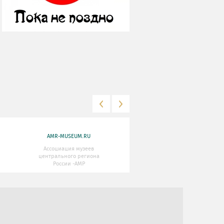
AMR-MUSEUM.RU
WWW.MKRF.RU
Ассоциация музеев
Министерство Культуры
центрального региона
Российской Федерации
России -АМР