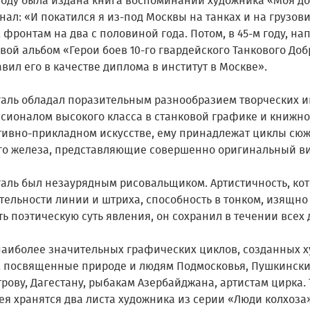
году была издана книга воспоминаний художника «Моя дор
ал: «И покатился я из-под Москвы на танках и на грузови
фронтам на два с половиной года. Потом, в 45-м году, на
ой альбом «Герои боев 10-го гвардейского Танкового Доб
вил его в качестве диплома в институт в Москве».
игаль обладал поразительным разнообразием творческих и
сионалом высокого класса в станковой графике и книжн
тивно-прикладном искусстве, ему принадлежат циклы сю
го железа, представляющие совершенно оригинальный ви
игаль был незаурядным рисовальщиком. Артистичность, кот
тельности линии и штриха, способность в тонком, изящн
ь поэтическую суть явления, он сохранил в течении всех 
наиболее значительных графических циклов, созданных х
, посвященные природе и людям Подмосковья, Пушкински
рову, Дагестану, рыбакам Азербайджана, артистам цирка.
ея хранятся два листа художника из серии «Люди колхоза»