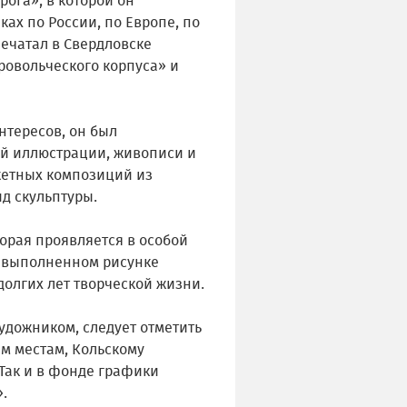
ога», в которой он
ках по России, по Европе, по
печатал в Свердловске
ровольческого корпуса» и
нтересов, он был
ой иллюстрации, живописи и
жетных композиций из
д скульптуры.
орая проявляется в особой
о выполненном рисунке
долгих лет творческой жизни.
удожником, следует отметить
м местам, Кольскому
 Так и в фонде графики
.