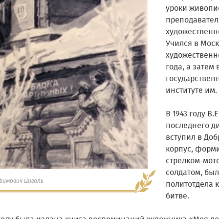
уроки живопи
преподавател
художественно
Учился в Мос
художественн
года, а затем
государствен
институте им. 
В 1943 году В.
последнего ди
вступил в До
корпус, форм
стрелком-мот
солдатом, бы
фимович Цигаль
политотдела к
битве.