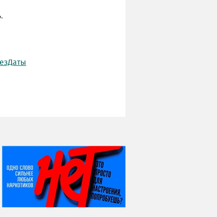
.
езДаты
НИ ДНЯ БЕЗ ДАТЫ...
07 августа
Я встретил вас – и
всё былое...