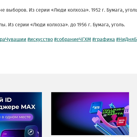
е выборов. Из серии «Люди колхоза». 1952 г. Бумага, уголь
ы. Из серии «Люди колхоза». до 1956 г. Бумага, уголь.
ураЧувашии
#искусство
#собраниеЧГХМ
#графика
#НиДняБ