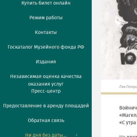
Купить билет онлайн
Режим работы
Контакты
Госкаталог Музейного фонда РФ
Издания
Независимая оценка качества
оказания услуг
Лев Петр
Пресс-центр
Предоставление в аренду площадей
Войнич,
«Магелл
Обратная связь
«С утра
Ни дня без даты...