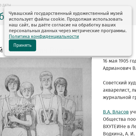
З ДАТЫ
Чувашский государственный художественный музей
без даты
использует файлы cookie. Продолжая использовать
наш сайт, вы даёте согласие на обработку ваших
персональных данных через метрические программы.
Политика конфиденциальности
Принять
й Адрианович Власов
16 мая 1905 г
Адрианович В
Советский ху
акварелист, л
журнальной г
В.А. Власов
уч
Общества поо
ВХУТЕИНе в Ле
Водкина, А. И.