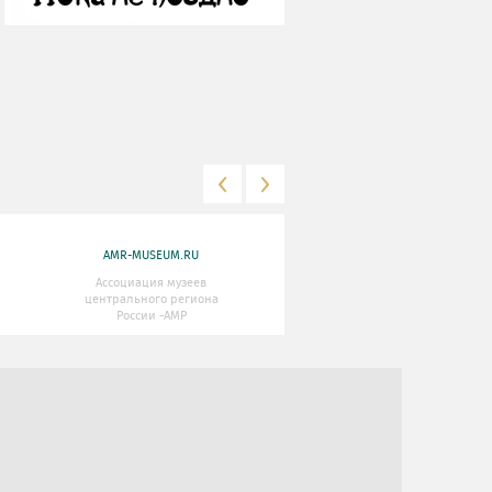
AMR-MUSEUM.RU
WWW.MKRF.RU
Ассоциация музеев
Министерство Культуры
центрального региона
Российской Федерации
России -АМР