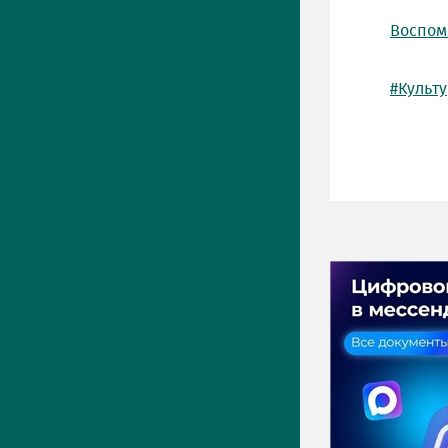
Воспоми
#Культ