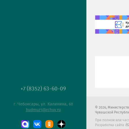
+7 (8352) 63-60-09
г. Чебоксары, ул. Калинина, 60
2026
, Министерст
hudmuz1@rchuv.ru
Чувашской Республ
При полном или час
Разработка сайта