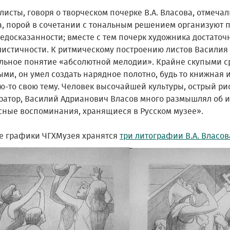
исты, говоря о творческом почерке В.А. Власова, отмеча
, порой в сочетании с тональным решением организуют пл
едосказанности; вместе с тем почерк художника достаточ
листичности. К ритмическому построению листов Василия
льное понятие «абсолютной мелодии». Крайне скупыми ср
ыми, он умел создать нарядное полотно, будь то книжная
ую-то свою тему. Человек высочайшей культуры, острый р
ратор, Василий Адрианович Власов много размышлял об и
сные воспоминания, хранящиеся в Русском музее».
е графики ЧГХМузея хранятся
три литографии В.А. Власов