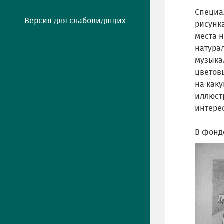
Специал
Версия для слабовидящих
рисунка
места н
натура
музыка
цветов
на как
иллюст
интере
В фонд