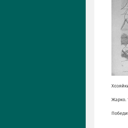
Хозяйки
Жарко. 
Победит