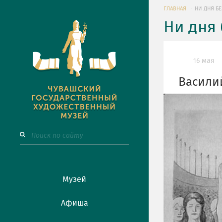
ГЛАВНАЯ
НИ ДНЯ БЕ
Ни дня 
16 мая
Васили
Музей
Афиша