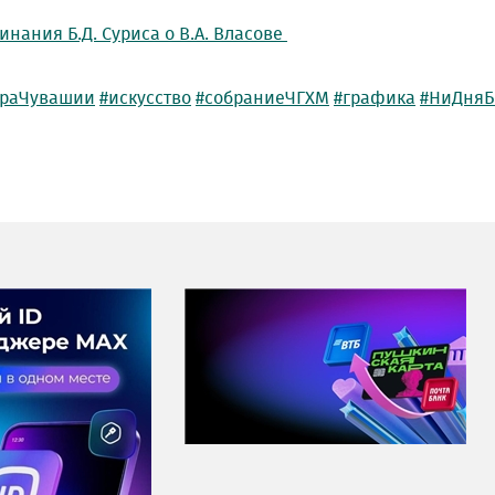
нания Б.Д. Суриса о В.А. Власове
ураЧувашии
#искусство
#собраниеЧГХМ
#графика
#НиДняБ