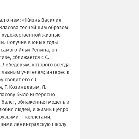
сал о нем: «Жизнь Василия
Власова теснейшим образом
с художественной жизнью
ни. Получив в юные годы
 самого Ильи Репина, он
гизе, сближается с С.
 Лебедевым, которого всегда
главным учителем; интерес к
 сводит его с С.
 Г. Козинцевым, Л.
Власову было интересно
, балет, обнаженная модель и
 любил людей, и жизнь щедро
рузьями — коллегами,
шими ленинградскую школу