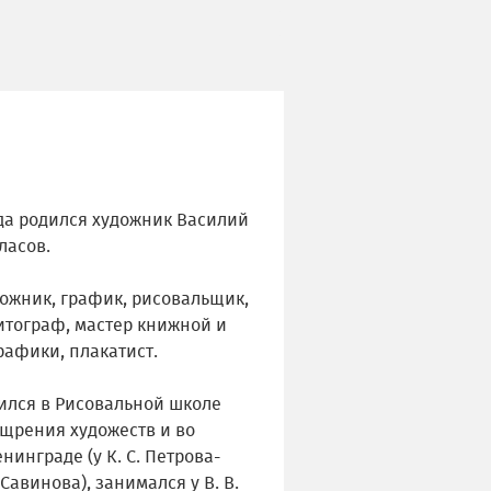
ода родился художник Василий
ласов.
дожник, график, рисовальщик,
итограф, мастер книжной и
рафики, плакатист.
ился в Рисовальной школе
щрения художеств и во
нинграде (у К. С. Петрова-
 Савинова), занимался у В. В.