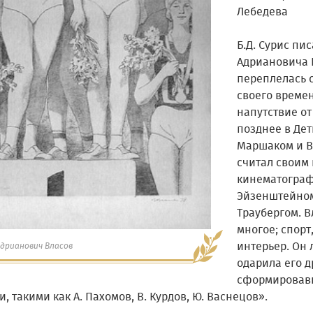
Лебедева
Б.Д. Сурис пи
Адриановича 
переплелась 
своего време
напутствие от
позднее в Дет
Маршаком и В.
считал своим 
кинематографу
Эйзенштейном,
Траубергом. 
многое; спорт
интерьер. Он
Адрианович Власов
одарила его д
сформировав
, такими как А. Пахомов, В. Курдов, Ю. Васнецов».