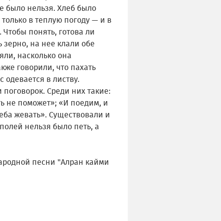
е было нельзя. Хлеб было
 только в теплую погоду — и в
 Чтобы понять, готова ли
 зерно, на нее клали обе
яли, насколько она
акже говорили, что пахать
с одевается в листву.
 поговорок. Среди них такие:
ь не поможет»; «И поедим, и
еба жевать». Существовали и
полей нельзя было петь, а
 народной песни "Алран кайми