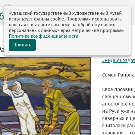
З ДАТЫ
Чувашский государственный художественный музей
без даты
использует файлы cookie. Продолжая использовать
наш сайт, вы даёте согласие на обработку ваших
персональных данных через метрические программы.
Политика конфиденциальности
Принять
Ранопашец
#НиДняБезДа
Семен Ранопа
Свое прозвищ
священномуче
апостолов) по
на Руси уже н
северных и ц
считалась ра
хороши», — го