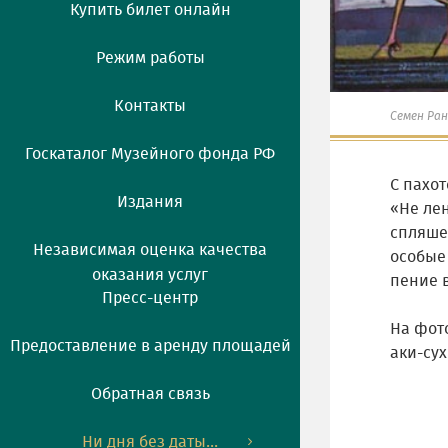
Купить билет онлайн
Режим работы
Контакты
Семен Ра
Госкаталог Музейного фонда РФ
С пахот
Издания
«Не лен
спляше
Независимая оценка качества
особые
оказания услуг
пение 
Пресс-центр
На фото
Предоставление в аренду площадей
аки-сух
Обратная связь
Ни дня без даты...