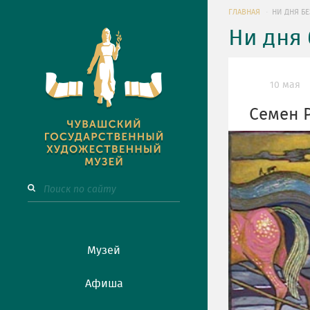
ГЛАВНАЯ
НИ ДНЯ БЕ
Ни дня 
10 мая
Семен 
Музей
Афиша