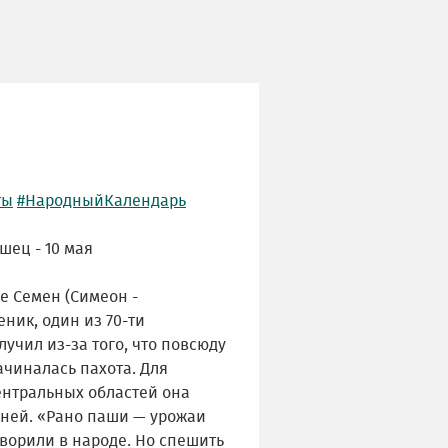
ты
#НародныйКалендарь
шец - 10 мая
е Семен (Симеон -
ник, один из 70-ти
лучил из-за того, что повсюду
ачиналась пахота. Для
ентральных областей она
нней. «Рано паши — урожаи
ворили в народе. Но спешить