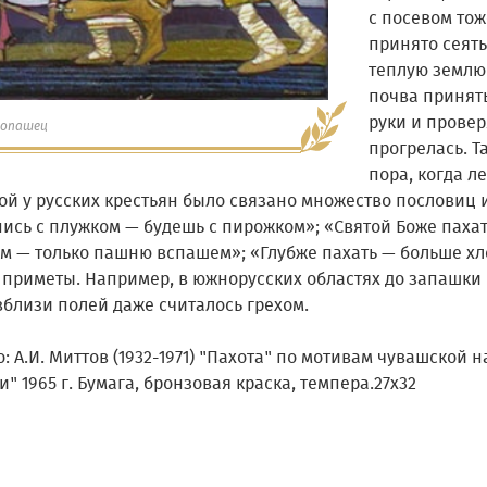
с посевом тож
принято сеять
теплую землю.
почва принять
руки и провер
нопашец
прогрелась. Т
пора, когда ле
ой у русских крестьян было связано множество пословиц и
ись с плужком — будешь с пирожком»; «Святой Боже пахат
м — только пашню вспашем»; «Глубже пахать — больше хл
 приметы. Например, в южнорусских областях до запашки 
вблизи полей даже считалось грехом.
: А.И. Миттов (1932-1971) "Пахота" по мотивам чувашской
и" 1965 г. Бумага, бронзовая краска, темпера.27х32