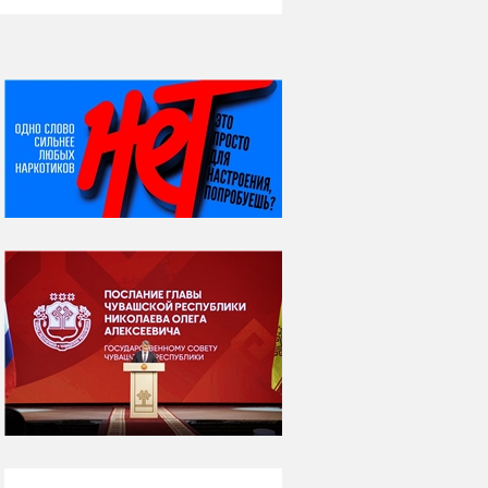
НИ ДНЯ БЕЗ ДАТЫ...
07 августа
Я встретил вас – и
всё былое...