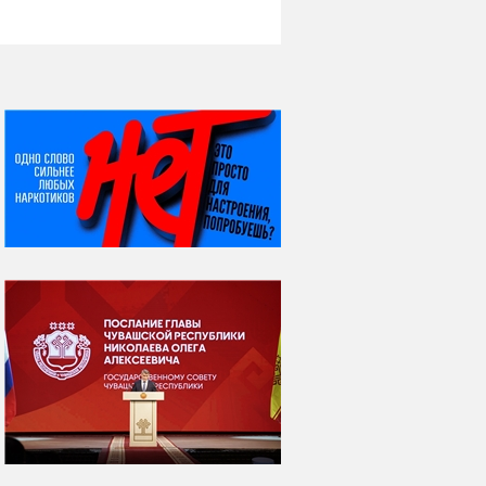
НИ ДНЯ БЕЗ ДАТЫ...
07 августа
Я встретил вас – и
всё былое...